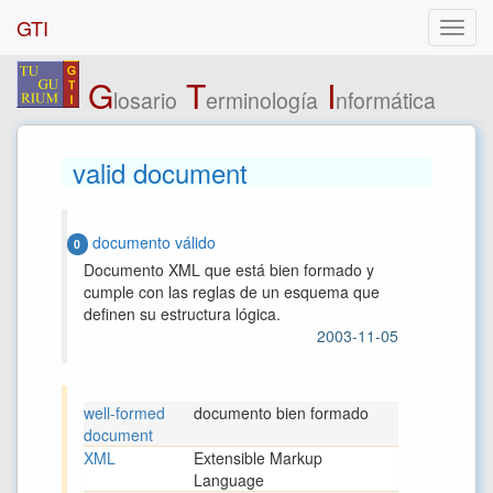
GTI
G
T
I
losario
erminología
nformática
valid document
documento válido
0
Documento XML que está bien formado y
cumple con las reglas de un esquema que
definen su estructura lógica.
2003-11-05
well-formed
documento bien formado
document
XML
Extensible Markup
Language