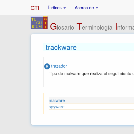
GTI
Índices
Acerca de
G
T
I
losario
erminología
nformá
trackware
trazador
0
Tipo de malware que realiza el seguimiento d
malware
spyware