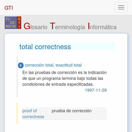
GTI
G
T
I
losario
erminología
nformática
total correctness
corrección total, exactitud total
0
En las pruebas de corrección es la indicación
de que un programa termina bajo todas las
condiciones de entrada especificadas.
1997-11-29
proof of
prueba de corrección
correctness