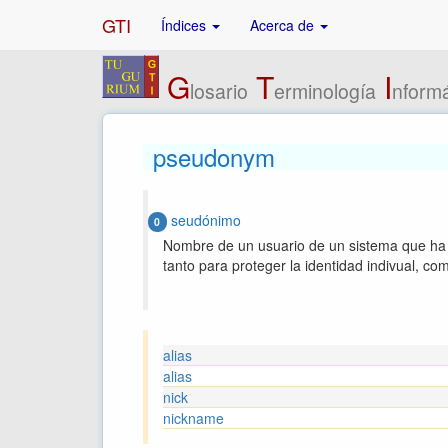
GTI
Índices
Acerca de
G
T
I
losario
erminología
nformá
pseudonym
seudónimo
0
Nombre de un usuario de un sistema que ha s
tanto para proteger la identidad indivual, com
alias
alias
nick
nickname