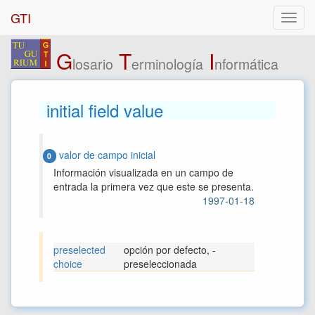
GTI
G
T
I
losario
erminología
nformática
initial field value
valor de campo inicial
0
Información visualizada en un campo de
entrada la primera vez que este se presenta.
1997-01-18
preselected
opción por defecto, -
choice
preseleccionada