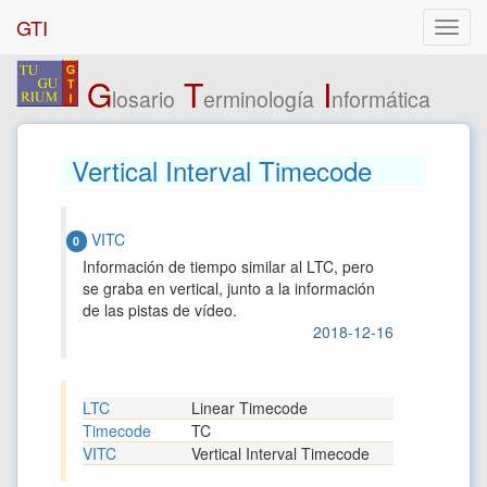
GTI
G
T
I
losario
erminología
nformática
Vertical Interval Timecode
VITC
0
Información de tiempo similar al LTC, pero
se graba en vertical, junto a la información
de las pistas de vídeo.
2018-12-16
LTC
Linear Timecode
Timecode
TC
VITC
Vertical Interval Timecode