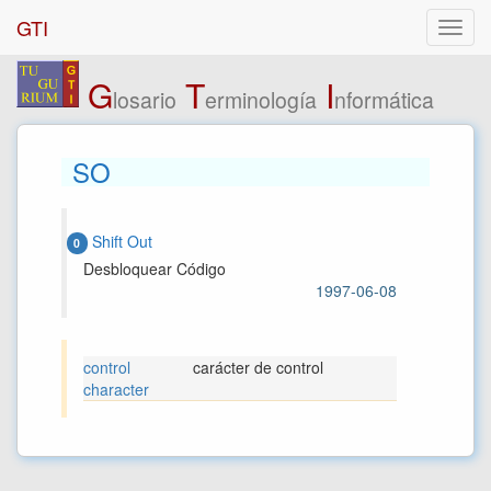
GTI
G
T
I
losario
erminología
nformática
SO
Shift Out
0
Desbloquear Código
1997-06-08
control
carácter de control
character