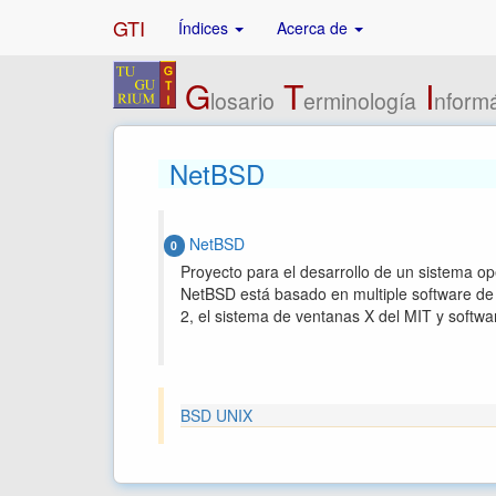
GTI
Índices
Acerca de
G
T
I
losario
erminología
nformá
NetBSD
NetBSD
0
Proyecto para el desarrollo de un sistema oper
NetBSD está basado en multiple software de l
2, el sistema de ventanas X del MIT y softw
BSD UNIX