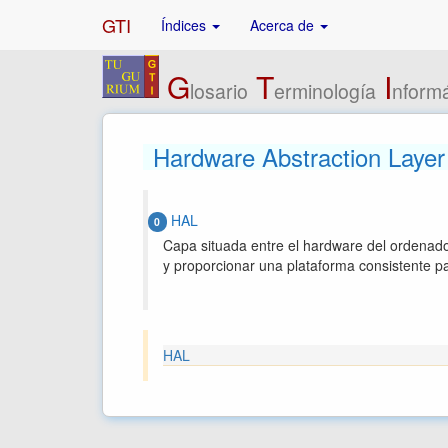
GTI
Índices
Acerca de
G
T
I
losario
erminología
nformá
Hardware Abstraction Layer
HAL
0
Capa situada entre el hardware del ordenador
y proporcionar una plataforma consistente pa
HAL