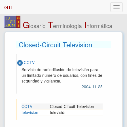
GTI
G
T
I
losario
erminología
nformática
Closed-Circuit Television
CCTV
0
Servicio de radiodifusión de televisión para
un limitado número de usuarios, con fines de
seguridad y vigilancia.
2004-11-25
CCTV
Closed-Circuit Television
television
televisión