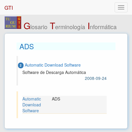
GTI
G
T
I
losario
erminología
nformática
ADS
Automatic Download Software
2
Software de Descarga Automática
2008-09-24
Automatic
ADS
Download
Software