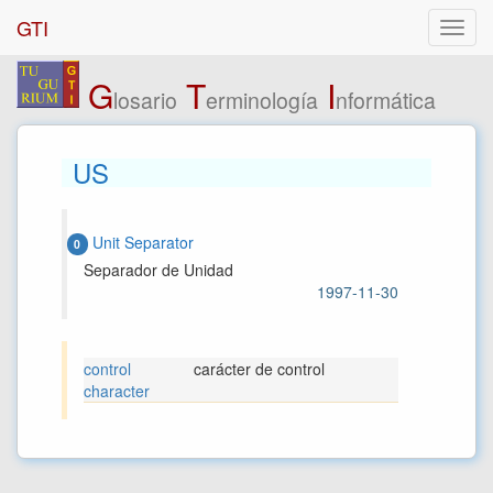
GTI
G
T
I
losario
erminología
nformática
US
Unit Separator
0
Separador de Unidad
1997-11-30
control
carácter de control
character