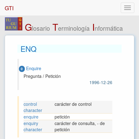
GTI
G
T
I
losario
erminología
nformática
ENQ
Enquire
0
Pregunta / Petición
1996-12-26
control
carácter de control
character
enquire
petición
enquiry
carácter de consulta, - de
character
petición